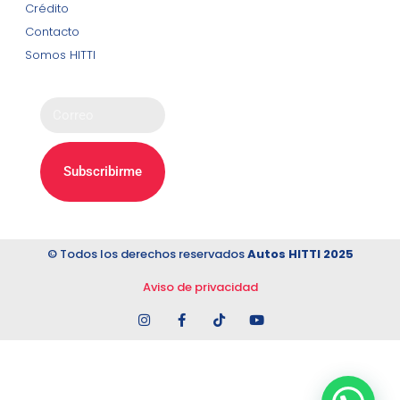
Crédito
y avisos.
Contacto
Somos HITTI
Subscribirme
© Todos los derechos reservados
Autos HITTI 2025
Aviso de privacidad
Lorem ipsum dolor sit amet, consectetur adipiscing elit. Ut
elit tellus, luctus nec ullamcorper mattis, pulvinar dapibus