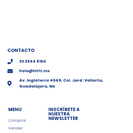
CONTACTO
33 3344 5150
hola@hitti.mx
Av. Inglaterra 4949, Col. Jard. Vallarta,
Guadalajara, Mx
MENU
INSCRÍBETE A
NUESTRA
NEWSLETTER
Comprar
Vender
Obtén ofertas