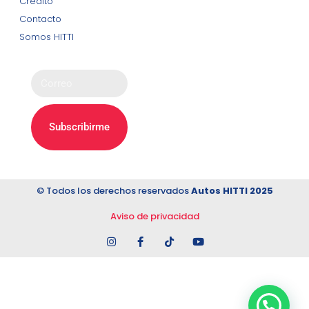
Crédito
y avisos.
Contacto
Somos HITTI
Subscribirme
© Todos los derechos reservados
Autos HITTI 2025
Aviso de privacidad
Lorem ipsum dolor sit amet, consectetur adipiscing elit. Ut
elit tellus, luctus nec ullamcorper mattis, pulvinar dapibus
leo.