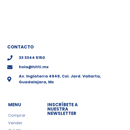
CONTACTO
33 3344 5150
hola@hitti.mx
Av. Inglaterra 4949, Col. Jard. Vallarta,
Guadalajara, Mx
MENU
INSCRÍBETE A
NUESTRA
NEWSLETTER
Comprar
Vender
Obtén ofertas