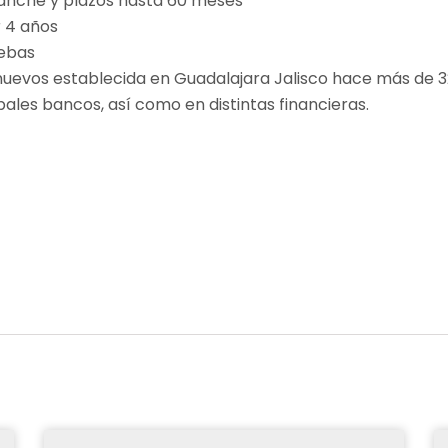
ganche y plazos hasta 60 meses
 4 años
debas
uevos establecida en Guadalajara Jalisco hace más de 3
ales bancos, así como en distintas financieras.