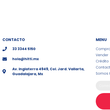
CONTACTO
MENU
33 3344 5150
Compra
Vender
hola@hitti.mx
Crédito
Contac
Av. Inglaterra 4949, Col. Jard. Vallarta,
Somos H
Guadalajara, Mx