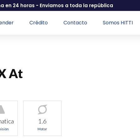
na en 24 horas - Enviamos a toda la república
ender
Crédito
Contacto
Somos HITTI
LX At
atica
1.6
isión
Motor