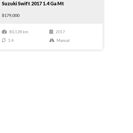
Nuevo
Compare
Suzuki Swift 2017 1.4 Ga Mt
$179,000
80,128 km
2017
1.4
Manual