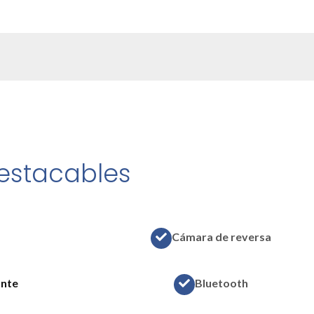
estacables
Cámara de reversa
ante
Bluetooth