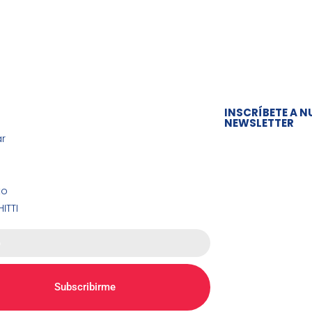
INSCRÍBETE A N
NEWSLETTER
r
Obtén ofertas y 
to
ITTI
Subscribirme