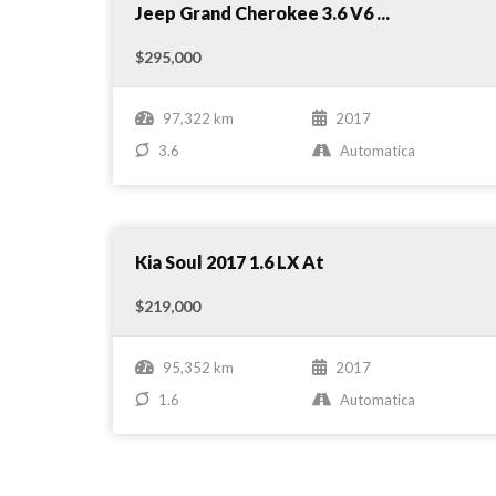
Nuevo
Compare
Jeep Grand Cherokee 3.6 V6 ...
$295,000
97,322 km
2017
3.6
Automatica
Nuevo
Compare
Kia Soul 2017 1.6 LX At
$219,000
95,352 km
2017
1.6
Automatica