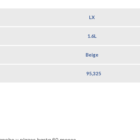
LX
1.6L
Beige
95,325