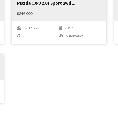
Nuevo
Compare
Mazda CX-3 2.0 I Sport 2wd ...
$249,000
52,165 km
2017
2.0
Automatica