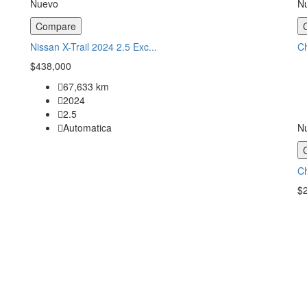
Nuevo
N
Compare
Nissan X-Trail 2024 2.5 Exc...
Ch
$438,000
67,633 km
2024
2.5
Automatica
N
Ch
$