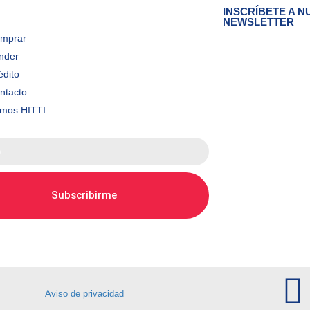
INSCRÍBETE A 
NEWSLETTER
mprar
Obtén ofertas y avisos.
nder
édito
ntacto
mos HITTI
Subscribirme
Aviso de privacidad