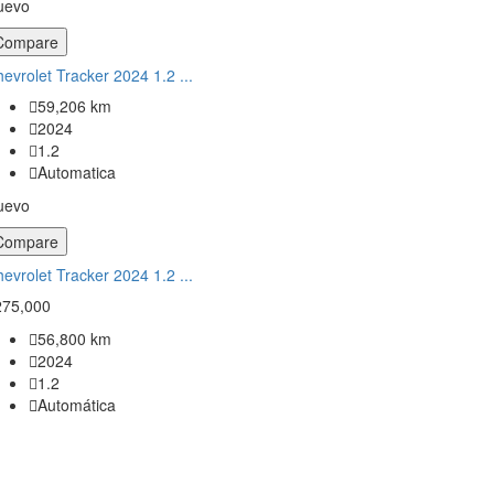
uevo
Compare
evrolet Tracker 2024 1.2 ...
59,206 km
2024
1.2
Automatica
uevo
Compare
evrolet Tracker 2024 1.2 ...
275,000
56,800 km
2024
1.2
Automática